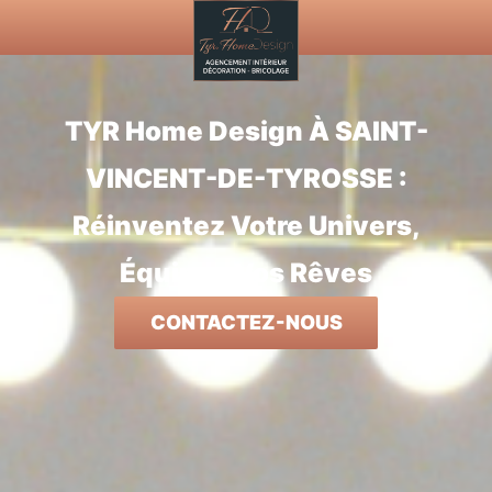
Aller
au
contenu
TYR Home Design À SAINT-
VINCENT-DE-TYROSSE :
Réinventez Votre Univers,
Équipez Vos Rêves
CONTACTEZ-NOUS