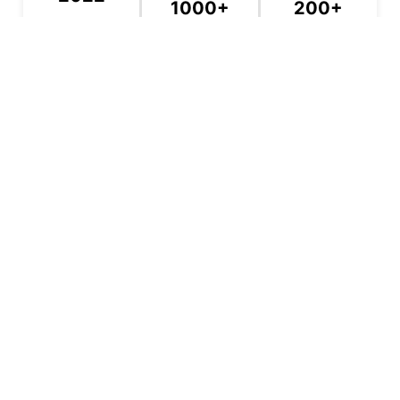
1000+
200+
Création Du
Produits Vendus
Retours Clients
Showroom
Contact
Nom :
Prénom